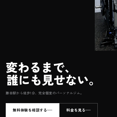
変
わ
る
ま
で
、
誰
に
も
見
せ
な
い
。
勝田駅から徒歩1分、
完全個室のパーソナルジム。
無料体験を相談する
料金を見る