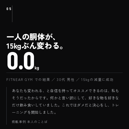
05
一人の胴体が、
15kgぶん変わる。
BEFORE
0.0
kg
FITNEAR GYM での結果 ／ 30代 男性 ／ 15kgの減量に成功
あなたも変われる、と自信を持ってオススメできるのは、私も
そうだったからです。何かと言い訳にして、好きな物を好きな
だけ飲み食いしていました。これではダメだと決心をし、トレ
ーニングを開始しました。
掲載事例 本人のことば