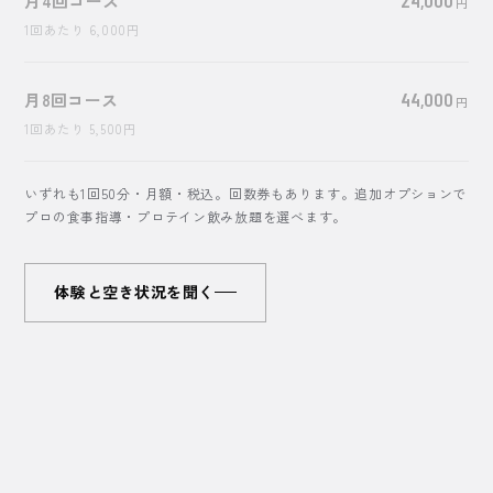
月4回コース
円
1回あたり
6,000
円
月8回コース
44,000
円
1回あたり
5,500
円
いずれも1回50分・月額・税込。回数券もあります。追加オプションで
プロの食事指導・プロテイン飲み放題を選べます。
体験と空き状況を聞く