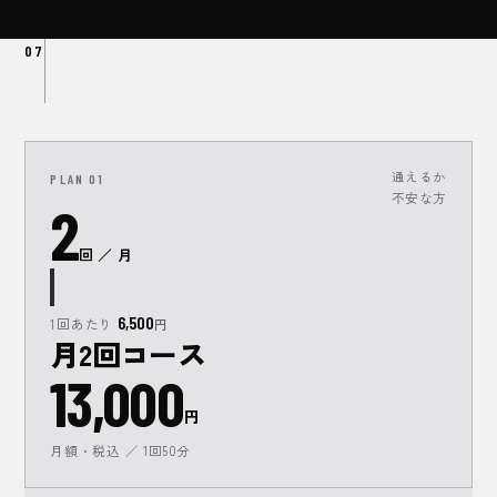
07
通えるか
PLAN
01
不安な方
2
回 ／ 月
6,500
1回あたり
円
月2回コース
13,000
円
月額・税込 ／ 1回50分