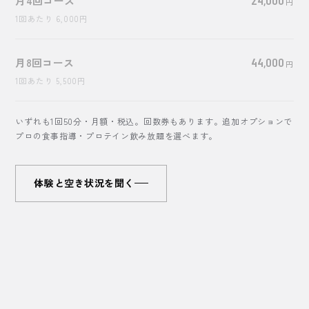
月4回コース
円
1回あたり
6,000
円
月8回コース
44,000
円
1回あたり
5,500
円
いずれも1回50分・月額・税込。回数券もあります。追加オプションで
プロの食事指導・プロテイン飲み放題を選べます。
体験と空き状況を聞く