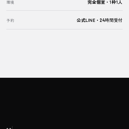
完全個室・1枠1人
環境
公式LINE・
24
時間受付
予約