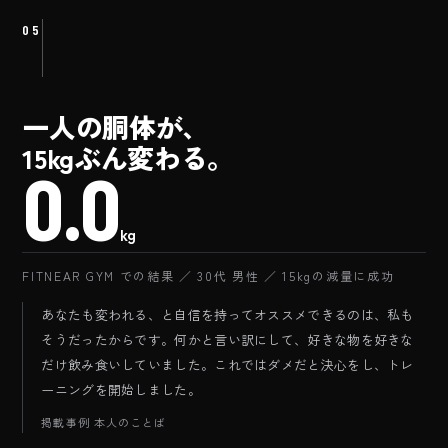
05
一人の胴体が、
15kgぶん変わる。
BEFORE
0.0
kg
FITNEAR GYM での結果 ／ 30代 男性 ／ 15kgの減量に成功
あなたも変われる、と自信を持ってオススメできるのは、私も
そうだったからです。何かと言い訳にして、好きな物を好きな
だけ飲み食いしていました。これではダメだと決心をし、トレ
ーニングを開始しました。
掲載事例 本人のことば