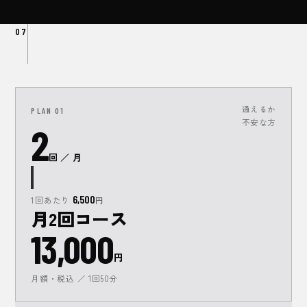
07
通えるか
PLAN
01
不安な方
2
回 ／ 月
6,500
1回あたり
円
月2回コース
13,000
円
月額・税込 ／ 1回50分