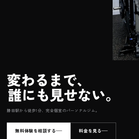
変
わ
る
ま
で
、
誰
に
も
見
せ
な
い
。
勝田駅から徒歩1分、
完全個室のパーソナルジム。
無料体験を相談する
料金を見る