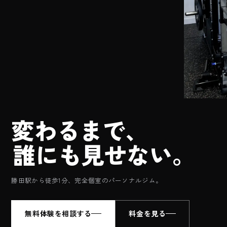
変
わ
る
ま
で
、
誰
に
も
見
せ
な
い
。
勝田駅から徒歩1分、
完全個室のパーソナルジム。
無料体験を相談する
料金を見る