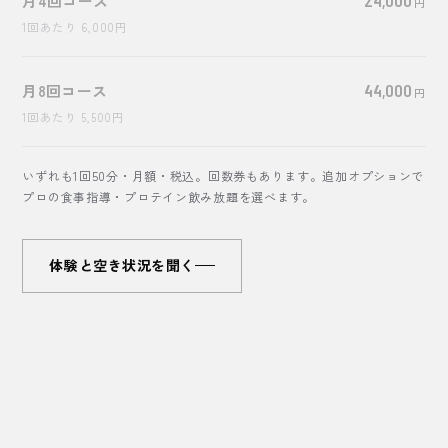
月4回コース
円
1回あたり
6,000
円
月8回コース
44,000
円
1回あたり
5,500
円
いずれも1回50分・月額・税込。回数券もあります。追加オプションで
プロの食事指導・プロテイン飲み放題を選べます。
体験と空き状況を聞く