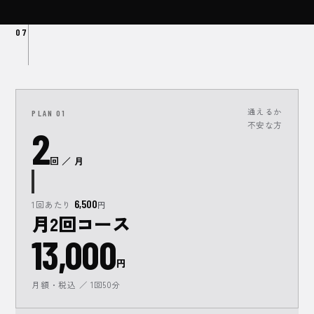
07
通えるか
PLAN
01
不安な方
2
回 ／ 月
6,500
1回あたり
円
月2回コース
13,000
円
月額・税込 ／ 1回50分