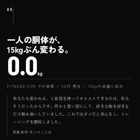
05
一人の胴体が、
15kgぶん変わる。
BEFORE
0.0
kg
FITNEAR GYM での結果 ／ 30代 男性 ／ 15kgの減量に成功
あなたも変われる、と自信を持ってオススメできるのは、私も
そうだったからです。何かと言い訳にして、好きな物を好きな
だけ飲み食いしていました。これではダメだと決心をし、トレ
ーニングを開始しました。
掲載事例 本人のことば